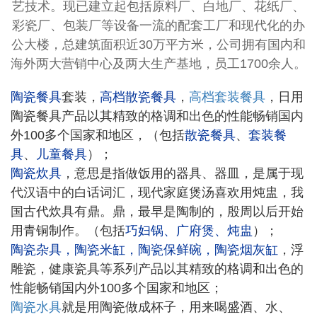
艺技术。现已建立起包括原料厂、白地厂、花纸厂、
彩瓷厂、包装厂等设备一流的配套工厂和现代化的办
公大楼，总建筑面积近
30
万平方米，公司拥有国内和
海外两大营销中心及两大生产基地，员工
1700
余人。
陶瓷餐具
套装，
高档散瓷餐具
，
高档套装餐具
，日用
陶瓷餐具产品以其精致的格调和出色的性能畅销国内
外100多个国家和地区，（包括
散瓷餐具
、
套装餐
具
、
儿童餐具
）；
陶瓷炊具
，意思是指做饭用的器具、器皿，是属于现
代汉语中的白话词汇，现代家庭煲汤喜欢用炖盅，我
国古代炊具有鼎。鼎，最早是陶制的，殷周以后开始
用青铜制作。（包括
巧妇锅
、
广府煲
、
炖盅
）；
陶瓷杂具
，
陶瓷米缸
，
陶瓷保鲜碗
，
陶瓷烟灰缸
，浮
雕瓷，健康瓷具等系列产品以其精致的格调和出色的
性能畅销国内外100多个国家和地区；
陶瓷水具
就是用陶瓷做成杯子，用来喝盛酒、水、